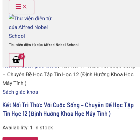
Main
Kết
Skip
Menu
Nối
to
Tri
content
Thức
Với
Cuộc
Sống
Thư viện điện tử của Alfred Nobel School
-
Chuyên
Đề
Home
/
Sách giáo khoa
/ Kết Nối Tri Thức Với Cuộc Sống
Học
Tập
– Chuyên Đề Học Tập Tin Học 12 (Định Hướng Khoa Học
Tin
Máy Tính )
Học
12
Sách giáo khoa
(Định
Hướng
Kết Nối Tri Thức Với Cuộc Sống – Chuyên Đề Học Tập
Khoa
Tin Học 12 (Định Hướng Khoa Học Máy Tính )
Học
Máy
Availability:
1 in stock
Tính
)