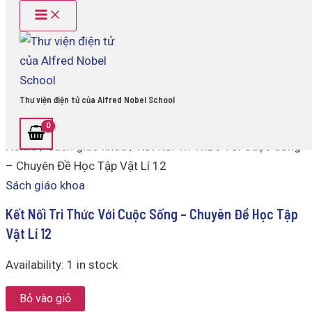
Main
Kết
Skip
Menu
Nối
to
Tri
content
Thức
Với
Cuộc
Sống
Thư viện điện tử của Alfred Nobel School
-
Chuyên
Đề
Home
/
Sách giáo khoa
/ Kết Nối Tri Thức Với Cuộc Sống
Học
Tập
– Chuyên Đề Học Tập Vật Lí 12
Vật
Sách giáo khoa
Lí
12
Kết Nối Tri Thức Với Cuộc Sống – Chuyên Đề Học Tập
quantity
Vật Lí 12
Availability:
1 in stock
Bỏ vào giỏ