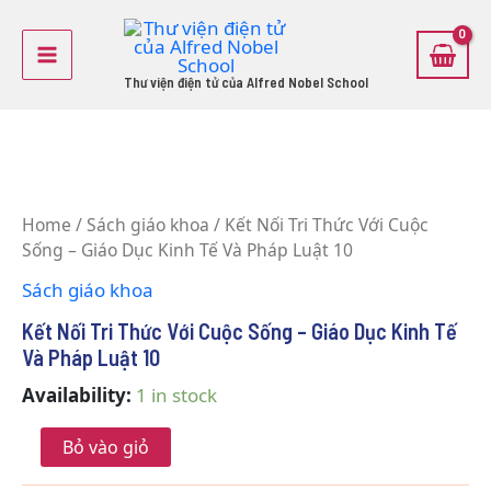
Skip
Main
to
Menu
content
Thư viện điện tử của Alfred Nobel School
Kết
Nối
Home
/
Sách giáo khoa
/ Kết Nối Tri Thức Với Cuộc
Tri
Sống – Giáo Dục Kinh Tế Và Pháp Luật 10
Thức
Với
Sách giáo khoa
Cuộc
Sống
Kết Nối Tri Thức Với Cuộc Sống – Giáo Dục Kinh Tế
-
Và Pháp Luật 10
Giáo
Dục
Availability:
1 in stock
Kinh
Tế
Bỏ vào giỏ
Và
Pháp