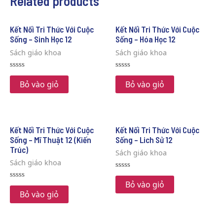
Related products
Kết Nối Tri Thức Với Cuộc
Kết Nối Tri Thức Với Cuộc
Sống – Sinh Học 12
Sống – Hóa Học 12
Sách giáo khoa
Sách giáo khoa
Rated
Rated
0
0
Bỏ vào giỏ
Bỏ vào giỏ
out
out
of
of
5
5
Kết Nối Tri Thức Với Cuộc
Kết Nối Tri Thức Với Cuộc
Sống – Mĩ Thuật 12 (Kiến
Sống – Lich Sử 12
Trúc)
Sách giáo khoa
Sách giáo khoa
Rated
0
Bỏ vào giỏ
Rated
out
0
Bỏ vào giỏ
of
out
5
of
5