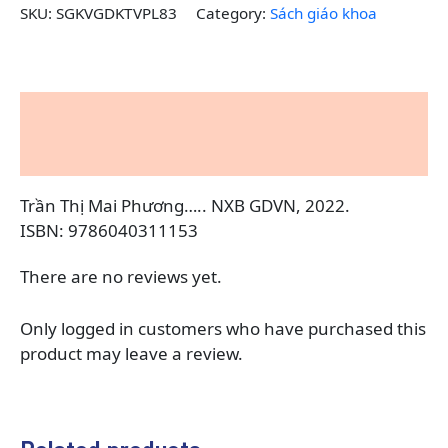
Luật
SKU:
SGKVGDKTVPL83
Category:
Sách giáo khoa
10
quantity
Description
Reviews (0)
Trần Thị Mai Phương….. NXB GDVN, 2022.
ISBN: 9786040311153
There are no reviews yet.
Only logged in customers who have purchased this
product may leave a review.