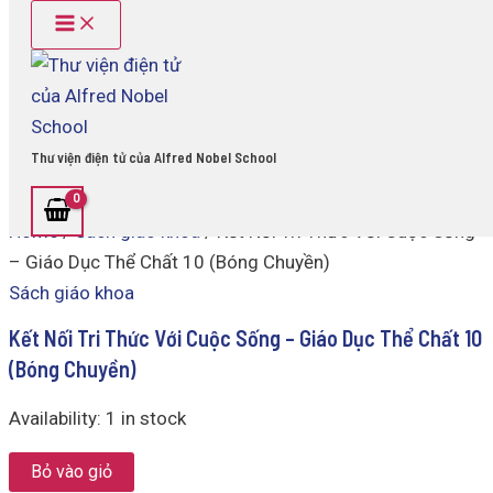
Main
Kết
Skip
Menu
Nối
to
Tri
content
Thức
Với
Cuộc
Sống
Thư viện điện tử của Alfred Nobel School
-
Giáo
Dục
Home
/
Sách giáo khoa
/ Kết Nối Tri Thức Với Cuộc Sống
Thể
Chất
– Giáo Dục Thể Chất 10 (Bóng Chuyền)
10
Sách giáo khoa
(Bóng
Chuyền)
Kết Nối Tri Thức Với Cuộc Sống – Giáo Dục Thể Chất 10
quantity
(Bóng Chuyền)
Availability:
1 in stock
Bỏ vào giỏ