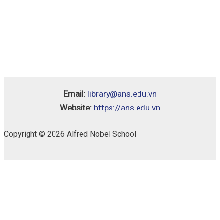
Email:
library@ans.edu.vn
Website:
https://ans.edu.vn
Copyright © 2026 Alfred Nobel School
Kết
Availability:
1 in stock