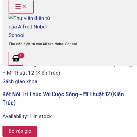
Main
Kết
Skip
Menu
Nối
to
Tri
content
Thức
Với
Cuộc
Sống
Thư viện điện tử của Alfred Nobel School
-
Mĩ
Thuật
Home
/
Sách giáo khoa
/ Kết Nối Tri Thức Với Cuộc Sống
12
(Kiến
– Mĩ Thuật 12 (Kiến Trúc)
Trúc)
Sách giáo khoa
quantity
Kết Nối Tri Thức Với Cuộc Sống – Mĩ Thuật 12 (Kiến
Trúc)
Availability:
1 in stock
Bỏ vào giỏ