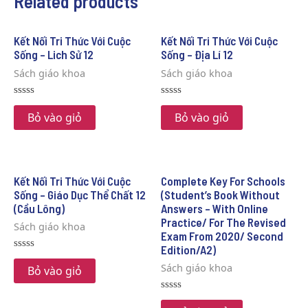
Related products
Kết Nối Tri Thức Với Cuộc
Kết Nối Tri Thức Với Cuộc
Sống – Lich Sử 12
Sống – Địa Lí 12
Sách giáo khoa
Sách giáo khoa
Rated
Rated
0
0
Bỏ vào giỏ
Bỏ vào giỏ
out
out
of
of
5
5
Kết Nối Tri Thức Với Cuộc
Complete Key For Schools
Sống – Giáo Dục Thể Chất 12
(Student’s Book Without
(Cầu Lông)
Answers – With Online
Practice/ For The Revised
Sách giáo khoa
Exam From 2020/ Second
Edition/A2)
Rated
Sách giáo khoa
0
Bỏ vào giỏ
out
of
5
Rated