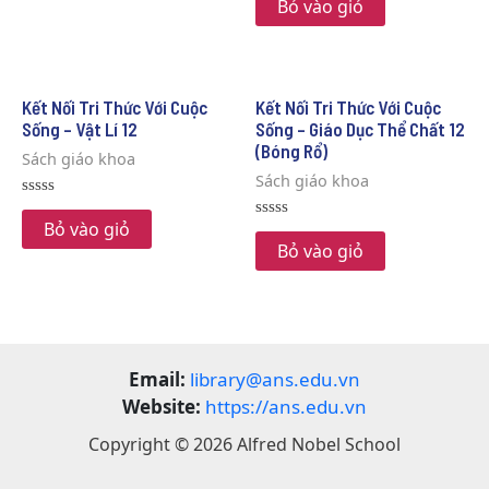
0
Bỏ vào giỏ
out
of
5
Kết Nối Tri Thức Với Cuộc
Kết Nối Tri Thức Với Cuộc
Sống – Vật Lí 12
Sống – Giáo Dục Thể Chất 12
(Bóng Rổ)
Sách giáo khoa
Sách giáo khoa
Rated
0
Bỏ vào giỏ
Rated
out
0
Bỏ vào giỏ
of
out
5
of
5
Email:
library@ans.edu.vn
Website:
https://ans.edu.vn
Copyright © 2026 Alfred Nobel School