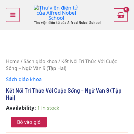
Skip
Main
to
Menu
content
Thư viện điện tử của Alfred Nobel School
Kết
Nối
Home
/
Sách giáo khoa
/ Kết Nối Tri Thức Với Cuộc
Tri
Sống – Ngữ Văn 9 (Tập Hai)
Thức
Với
Sách giáo khoa
Cuộc
Sống
Kết Nối Tri Thức Với Cuộc Sống – Ngữ Văn 9 (Tập
-
Hai)
Ngữ
Văn
Availability:
1 in stock
9
(Tập
Bỏ vào giỏ
Hai)
quantity