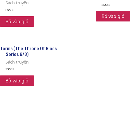
Sách truyện
Rated
0
Bỏ vào giỏ
Rated
out
0
Bỏ vào giỏ
of
out
5
of
5
Storms (The Throne Of Glass
Series 6/8)
Sách truyện
Rated
0
Bỏ vào giỏ
out
of
5