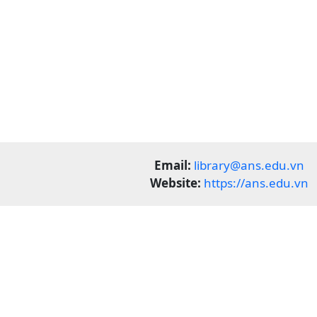
Email:
library@ans.edu.vn
Website:
https://ans.edu.vn
Lord
Lord Of The Flies