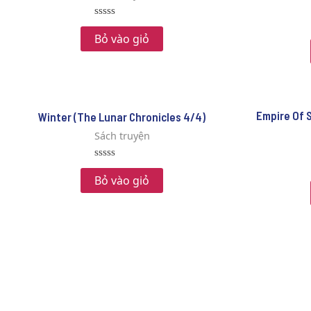
Rated
0
Bỏ vào giỏ
out
of
5
Empire Of 
Winter (The Lunar Chronicles 4/4)
Sách truyện
Rated
0
Bỏ vào giỏ
out
of
5