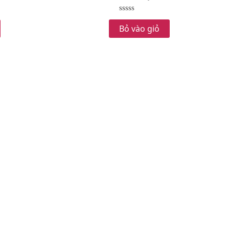
Rated
0
Bỏ vào giỏ
out
of
5