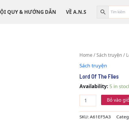
ỘI QUY & HƯỚNG DẪN
VỀ A.N.S
Lord
Home
/
Sách truyện
/ L
Of
Sách truyện
The
Flies
Lord Of The Flies
quantity
Availability:
5 in stoc
Bỏ vào gi
SKU:
A61EF5A3
Categ