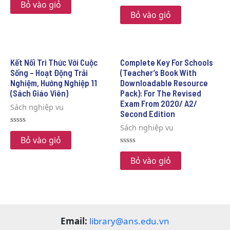
0
Bỏ vào giỏ
Rated
out
0
Bỏ vào giỏ
of
out
5
of
5
Kết Nối Tri Thức Với Cuộc
Complete Key For Schools
Sống – Hoạt Động Trải
(Teacher’s Book With
Nghiệm, Hướng Nghiệp 11
Downloadable Resource
(Sách Giáo Viên)
Pack): For The Revised
Exam From 2020/ A2/
Sách nghiệp vụ
Second Edition
Sách nghiệp vụ
Rated
0
Bỏ vào giỏ
out
Rated
of
0
5
Bỏ vào giỏ
out
of
5
Email:
library@ans.edu.vn