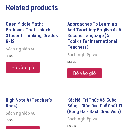
Related products
Open Middle Math:
Approaches To Learning
Problems That Unlock
And Teaching: English As A
Student Thinking, Grades
Second Language (A
6-12
Toolkit For International
Teachers)
Sách nghiệp vụ
Sách nghiệp vụ
Rated
0
Bỏ vào giỏ
Rated
out
0
Bỏ vào giỏ
of
out
5
of
5
High Note 4 (Teacher’s
Kết Nối Tri Thức Với Cuộc
Book)
Sống – Giáo Dục Thể Chất 11
(Bóng Đá – Sách Giáo Viên)
Sách nghiệp vụ
Sách nghiệp vụ
Rated