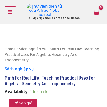
Skip
Main
to
Menu
content
Thư viện điện tử của Alfred Nobel School
Math
For
Home
/
Sách nghiệp vụ
/ Math For Real Life: Teaching
Real
Practical Uses For Algebra, Geometry And
Life:
Teaching
Trigonometry
Practical
Sách nghiệp vụ
Uses
For
Math For Real Life: Teaching Practical Uses For
Algebra,
Algebra, Geometry And Trigonometry
Geometry
And
Availability:
1 in stock
Trigonometry
quantity
Bỏ vào giỏ