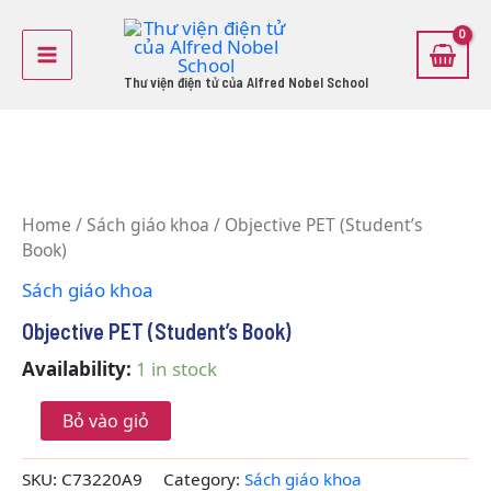
Skip
Main
to
Menu
content
Thư viện điện tử của Alfred Nobel School
Objective
PET
Home
/
Sách giáo khoa
/ Objective PET (Student’s
(Student's
Book)
Book)
quantity
Sách giáo khoa
Objective PET (Student’s Book)
Availability:
1 in stock
Bỏ vào giỏ
SKU:
C73220A9
Category:
Sách giáo khoa