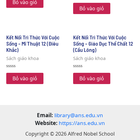
0
Bỏ vào giỏ
Rated
out
0
Bỏ vào giỏ
of
out
5
of
5
Kết Nối Tri Thức Với Cuộc
Kết Nối Tri Thức Với Cuộc
Sống – Mĩ Thuật 12 (Điêu
Sống – Giáo Dục Thể Chất 12
Khắc)
(Cầu Lông)
Sách giáo khoa
Sách giáo khoa
Rated
Rated
0
0
Bỏ vào giỏ
Bỏ vào giỏ
out
out
of
of
5
5
Email:
library@ans.edu.vn
Website:
https://ans.edu.vn
Copyright © 2026 Alfred Nobel School