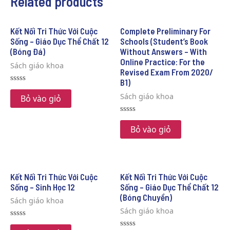
Related products
Kết Nối Tri Thức Với Cuộc
Complete Preliminary For
Sống – Giáo Dục Thể Chất 12
Schools (Student’s Book
(Bóng Đá)
Without Answers – With
Online Practice: For the
Sách giáo khoa
Revised Exam From 2020/
B1)
Rated
Sách giáo khoa
0
Bỏ vào giỏ
out
of
5
Rated
0
Bỏ vào giỏ
out
of
5
Kết Nối Tri Thức Với Cuộc
Kết Nối Tri Thức Với Cuộc
Sống – Sinh Học 12
Sống – Giáo Dục Thể Chất 12
(Bóng Chuyền)
Sách giáo khoa
Sách giáo khoa
Rated