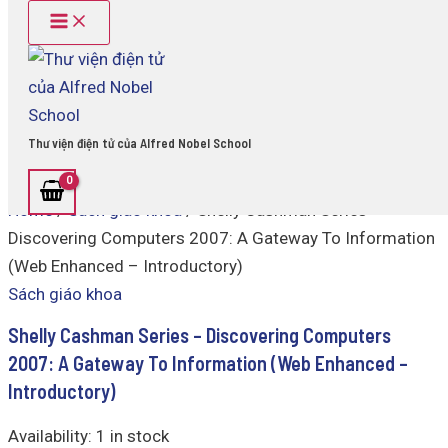
Main
Shelly
Skip
Menu
Cashman
to
Series
content
-
Discovering
Computers
2007:
Thư viện điện tử của Alfred Nobel School
A
Gateway
To
Home
/
Sách giáo khoa
/ Shelly Cashman Series –
Information
(Web
Discovering Computers 2007: A Gateway To Information
Enhanced
(Web Enhanced – Introductory)
-
Introductory)
Sách giáo khoa
quantity
Shelly Cashman Series – Discovering Computers
2007: A Gateway To Information (Web Enhanced –
Introductory)
Availability:
1 in stock