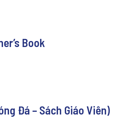
her’s Book
Bóng Đá – Sách Giáo Viên)