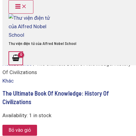
Main
The
Skip
Menu
Ultimate
to
Book
content
Of
Knowledge:
History
Of
Thư viện điện tử của Alfred Nobel School
Civilizations
quantity
Home
/
Khác
/ The Ultimate Book Of Knowledge: History
Of Civilizations
Khác
The Ultimate Book Of Knowledge: History Of
Civilizations
Availability:
1 in stock
Bỏ vào giỏ