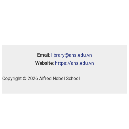
Email:
library@ans.edu.vn
Website:
https://ans.edu.vn
Copyright © 2026 Alfred Nobel School
The
Availability:
1 in stock