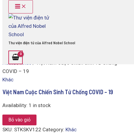
Main
Việt
Skip
Menu
Nam
to
Cuộc
content
Chiến
Sinh
Tử
Chống
Thư viện điện tử của Alfred Nobel School
COVID
-
19
Home
/
Khác
/ Việt Nam Cuộc Chiến Sinh Tử Chống
quantity
COVID – 19
Khác
Việt Nam Cuộc Chiến Sinh Tử Chống COVID – 19
Availability:
1 in stock
Bỏ vào giỏ
SKU:
STKSKV122
Category:
Khác