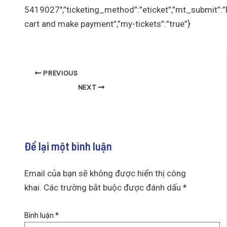
5419027″,”ticketing_method”:”eticket”,”mt_submit”:
cart and make payment”,”my-tickets”:”true”}
PREVIOUS
NEXT
Để lại một bình luận
Email của bạn sẽ không được hiển thị công
khai.
Các trường bắt buộc được đánh dấu
*
Bình luận
*