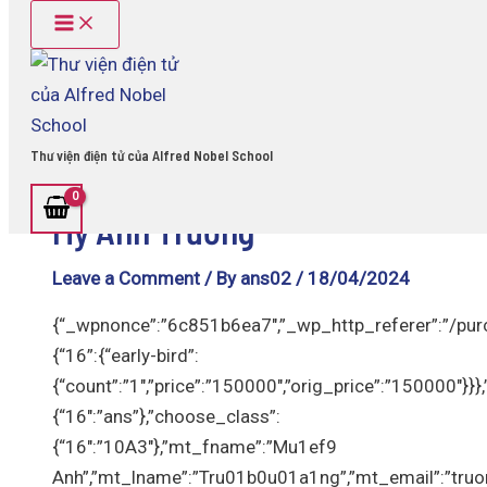
Main
Name*
Email*
Website
Skip
Post
Menu
to
navigation
content
Thư viện điện tử của Alfred Nobel School
Mỹ Anh Trương
Leave a Comment
/ By
ans02
/
18/04/2024
{“_wpnonce”:”6c851b6ea7″,”_wp_http_referer”:”/purc
{“16”:{“early-bird”:
{“count”:”1″,”price”:”150000″,”orig_price”:”150000″}}
{“16″:”ans”},”choose_class”:
{“16″:”10A3″},”mt_fname”:”Mu1ef9
Anh”,”mt_lname”:”Tru01b0u01a1ng”,”mt_email”:”tr