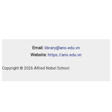
Email:
library@ans.edu.vn
Website:
https://ans.edu.vn
Copyright © 2026 Alfred Nobel School
Cambridge
Availability:
1 in stock