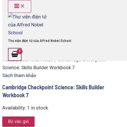
Main
Cambridge
Skip
Menu
Checkpoint
to
Science:
content
Skills
Builder
Workbook
7
Thư viện điện tử của Alfred Nobel School
quantity
Home
/
Sách tham khảo
/ Cambridge Checkpoint
Science: Skills Builder Workbook 7
Sách tham khảo
Cambridge Checkpoint Science: Skills Builder
Workbook 7
Availability:
1 in stock
Bỏ vào giỏ