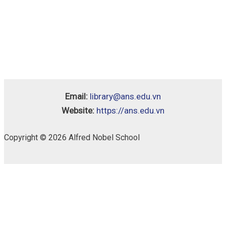
Email:
library@ans.edu.vn
Website:
https://ans.edu.vn
Copyright © 2026 Alfred Nobel School
Cambridge
Availability:
1 in stock