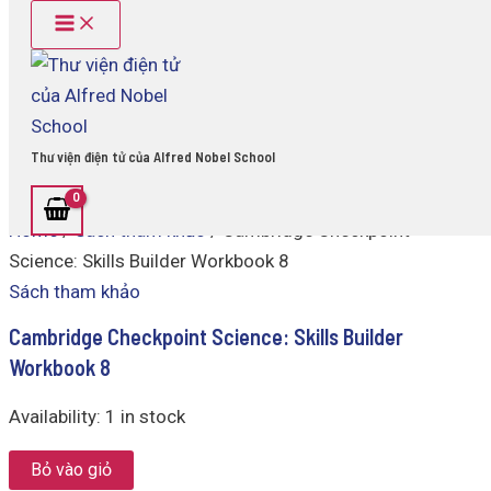
Main
Cambridge
Skip
Menu
Checkpoint
to
Science:
content
Skills
Builder
Workbook
8
Thư viện điện tử của Alfred Nobel School
quantity
Home
/
Sách tham khảo
/ Cambridge Checkpoint
Science: Skills Builder Workbook 8
Sách tham khảo
Cambridge Checkpoint Science: Skills Builder
Workbook 8
Availability:
1 in stock
Bỏ vào giỏ