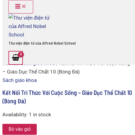
Main
Kết
Skip
Menu
Nối
to
Tri
content
Thức
Với
Cuộc
Sống
Thư viện điện tử của Alfred Nobel School
-
Giáo
Dục
Home
/
Sách giáo khoa
/ Kết Nối Tri Thức Với Cuộc Sống
Thể
Chất
– Giáo Dục Thể Chất 10 (Bóng Đá)
10
Sách giáo khoa
(Bóng
Đá)
Kết Nối Tri Thức Với Cuộc Sống – Giáo Dục Thể Chất 10
quantity
(Bóng Đá)
Availability:
1 in stock
Bỏ vào giỏ