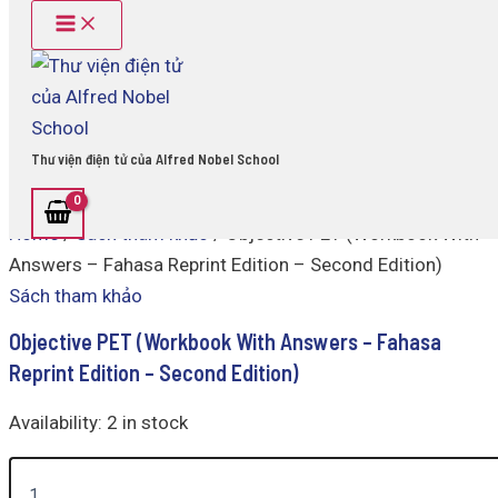
Main
Objective
Skip
Menu
PET
to
(Workbook
content
With
Answers
-
Fahasa
Thư viện điện tử của Alfred Nobel School
Reprint
Edition
-
Home
/
Sách tham khảo
/ Objective PET (Workbook With
Second
Edition)
Answers – Fahasa Reprint Edition – Second Edition)
quantity
Sách tham khảo
Objective PET (Workbook With Answers – Fahasa
Reprint Edition – Second Edition)
Availability:
2 in stock