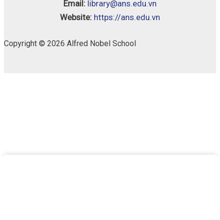
Email:
library@ans.edu.vn
Website:
https://ans.edu.vn
Copyright © 2026 Alfred Nobel School
Objective
Availability:
2 in stock
PET
(Workbook
With
Answers
-
Fahasa
Bỏ vào giỏ