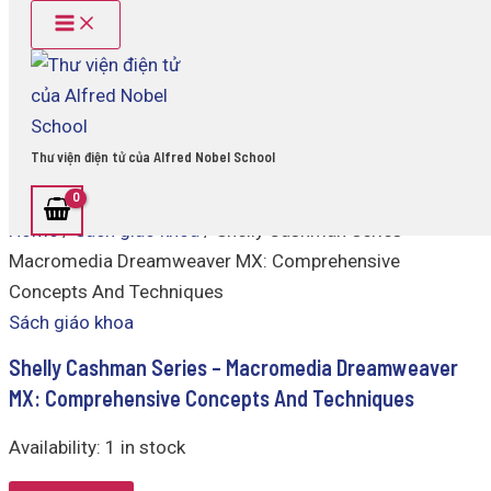
Main
Shelly
Skip
Menu
Cashman
to
Series
content
-
Macromedia
Dreamweaver
MX:
Thư viện điện tử của Alfred Nobel School
Comprehensive
Concepts
And
Home
/
Sách giáo khoa
/ Shelly Cashman Series –
Techniques
quantity
Macromedia Dreamweaver MX: Comprehensive
Concepts And Techniques
Sách giáo khoa
Shelly Cashman Series – Macromedia Dreamweaver
MX: Comprehensive Concepts And Techniques
Availability:
1 in stock