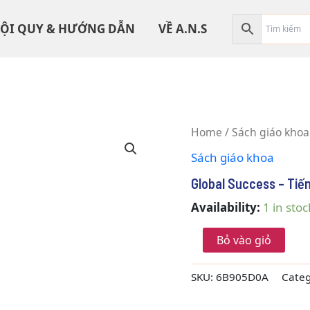
ỘI QUY & HƯỚNG DẪN
VỀ A.N.S
Global
Home
/
Sách giáo khoa
Success
Sách giáo khoa
-
Tiếng
Global Success – Tiế
Anh
9
Availability:
1 in stoc
(Sách
Học
Bỏ vào giỏ
Sinh)
quantity
SKU:
6B905D0A
Cate