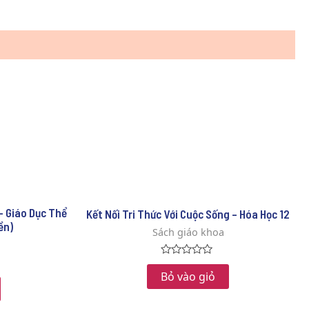
 – Giáo Dục Thể
Kết Nối Tri Thức Với Cuộc Sống – Hóa Học 12
ền)
Sách giáo khoa
Rated
0
Bỏ vào giỏ
out
of
5