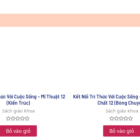
hức Với Cuộc Sống – Mĩ Thuật 12
Kết Nối Tri Thức Với Cuộc Sống
(Kiến Trúc)
Chất 12 (Bóng Chuy
Sách giáo khoa
Sách giáo khoa
Rated
Rated
0
0
Bỏ vào giỏ
Bỏ vào giỏ
out
out
of
of