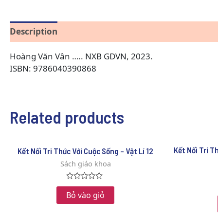
Description
Reviews (0)
Hoàng Văn Vân ….. NXB GDVN, 2023.
ISBN: 9786040390868
Related products
Kết Nối Tri T
Kết Nối Tri Thức Với Cuộc Sống – Vật Lí 12
Sách giáo khoa
Rated
0
Bỏ vào giỏ
out
of
5