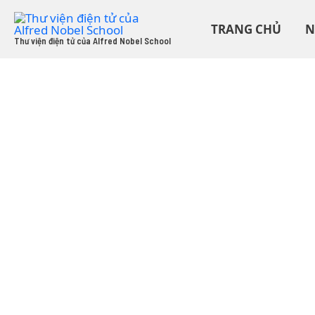
Skip
to
TRANG CHỦ
N
content
Thư viện điện tử của Alfred Nobel School